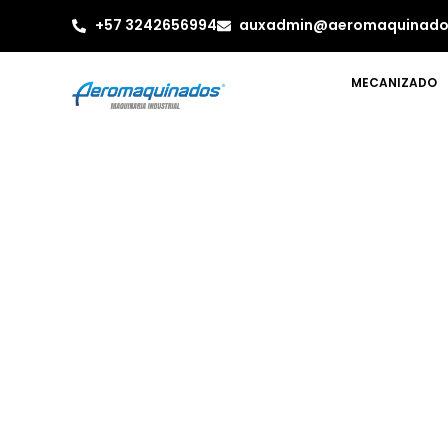
+57 3242656994
auxadmin@aeromaquinado
MECANIZADO