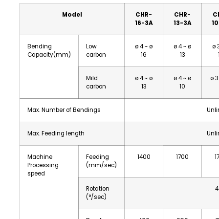
Model
CHR-
CHR-
C
16-3A
13-3A
1
Bending
Low
ø 4 ~ ø
ø 4 ~ ø
ø 
Capacity(mm)
carbon
16
13
Mild
ø 4 ~ ø
ø 4 ~ ø
ø 3
carbon
13
10
Max. Number of Bendings
Unli
Max. Feeding length
Unli
Machine
Feeding
1400
1700
1
Processing
(mm/sec)
speed
Rotation
4
(°/sec)