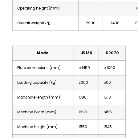
Operating height (mm)
1
Overall weight(kg)
2900
2400
2
Model
UR130
UR070
Plate dimensions (mm)
ø 1450
ø 1000
Loading capacity (kg)
2000
500
Mahchine length (mm)
1780
1510
Machine Width (mm)
1690
1455
Machine Height (mm)
1550
1545