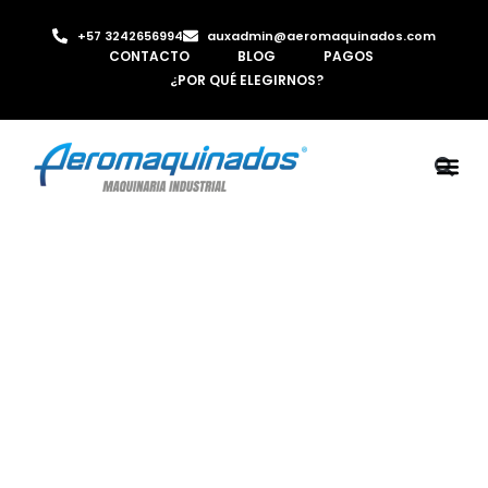
+57 3242656994
auxadmin@aeromaquinados.com
CONTACTO
BLOG
PAGOS
¿POR QUÉ ELEGIRNOS?
ROBOTS 
LAMINA Y PE
MÁQUINAS 
INYECTORA D
AIRE C