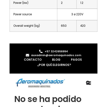
Power (kw)
2
1.2
Power source
3 ø 220V
Overall weight (kg)
650
420