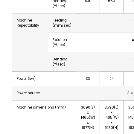
Bending
400
650
(°/sec)
Machine
Feeding
±
Repeatability
(mm/sec)
Rotation
±
(°/sec)
Bending
±
(°/sec)
Power (kw)
33
24
Power source
3 ø
Machine dimensions (mm)
3690(L)
3590(L)
35
x
x
1465(W)
1465(W)
14
x
x
1977(H)
1930(H)
19