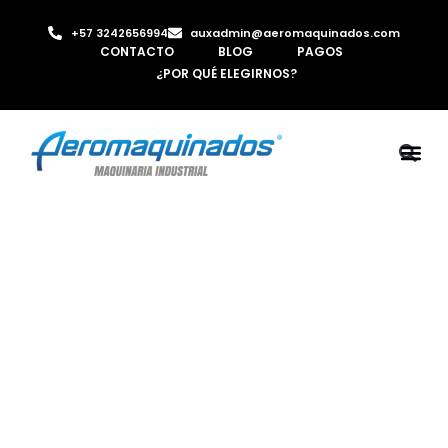
+57 3242656994
auxadmin@aeromaquinados.com
CONTACTO
BLOG
PAGOS
¿POR QUÉ ELEGIRNOS?
ROBOTS 
LAMINA Y PE
MÁQUINAS 
INYECTORA D
AIRE C