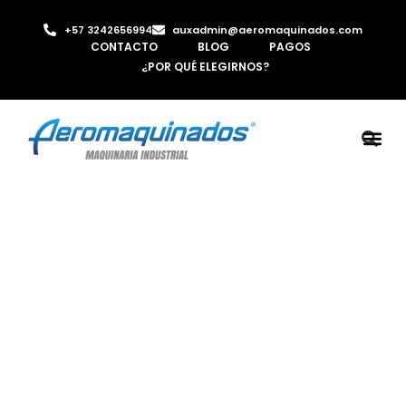
+57 3242656994
auxadmin@aeromaquinados.com
CONTACTO
BLOG
PAGOS
¿POR QUÉ ELEGIRNOS?
ROBOTS 
LAMINA Y PE
MÁQUINAS 
INYECTORA D
AIRE C