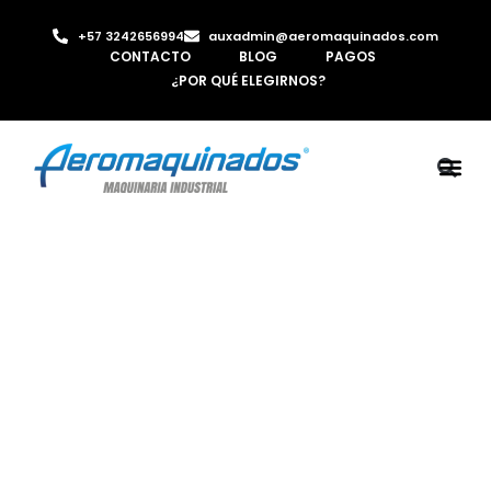
+57 3242656994
auxadmin@aeromaquinados.com
CONTACTO
BLOG
PAGOS
¿POR QUÉ ELEGIRNOS?
ROBOTS 
LAMINA Y PE
MÁQUINAS 
INYECTORA D
AIRE C