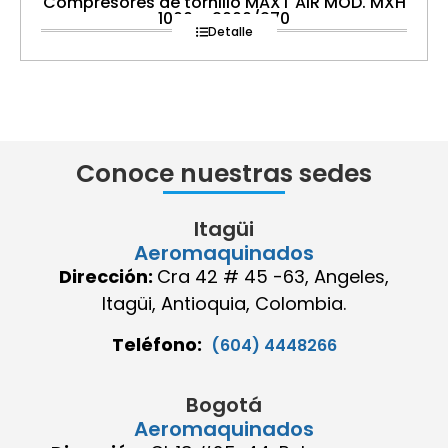
Compresores de tornillo MAXT AIR MOD. MXH
1000 – 2000/270
Detalle
Conoce nuestras sedes
Itagüi
Aeromaquinados
Dirección:
Cra 42 # 45 -63, Angeles,
Itagüi, Antioquia, Colombia.
Teléfono:
(604) 4448266
Bogotá
Aeromaquinados