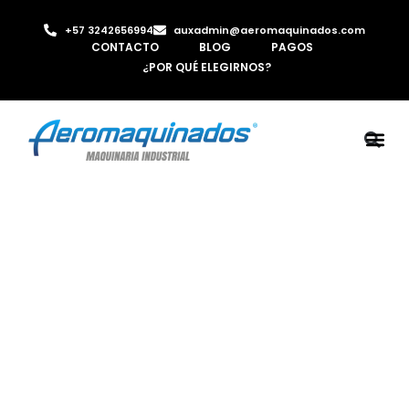
+57 3242656994
auxadmin@aeromaquinados.com
CONTACTO
BLOG
PAGOS
¿POR QUÉ ELEGIRNOS?
ROBOTS 
LAMINA Y PE
MÁQUINAS 
INYECTORA D
AIRE C