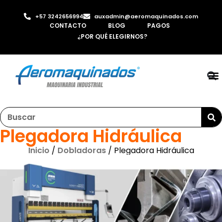
+57 3242656994
auxadmin@aeromaquinados.com
CONTACTO
BLOG
PAGOS
¿POR QUÉ ELEGIRNOS?
RO
LAMI
MÁQ
INYE
AI
Plegadora Hidráulica
Inicio
/
Dobladoras
/ Plegadora Hidráulica