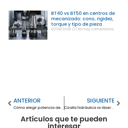
BT40 vs BT50 en centros de
mecanizado: cono, rigidez,
torque y tipo de pieza
01/08/2026
No hay comentarios
ANTERIOR
SIGUIENTE
Cómo elegir potencia de láser fibra según espesor, material y gas de corte
Cizalla hidráulica vs láser/plasma: cuándo conviene cortar recto con cizalla
Artículos que te pueden
interesar