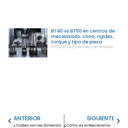
BT40 vs BT50 en centros de
mecanizado: cono, rigidez,
torque y tipo de pieza
01/08/2026
No hay comentarios
ANTERIOR
SIGUIENTE
¿Cuáles son las Dimensiones de una Fresadora CNC FCM-800NC?
¿Cómo es el Mecanismo de Taladro Fresador ZX 7045S?