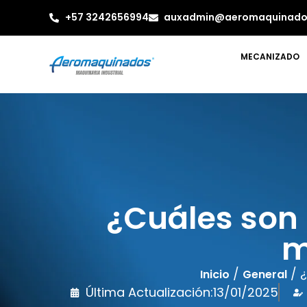
+57 3242656994
auxadmin@aeromaquinado
MECANIZADO
¿Cuáles son 
m
/
/ ¿
Inicio
General
Última Actualización:
13/01/2025