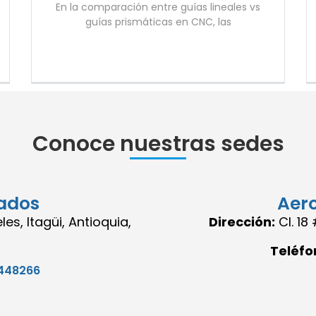
En la comparación entre guías lineales vs
guías prismáticas en CNC, las
Conoce nuestras sedes
ados
Aer
es, Itagüi, Antioquia,
Dirección:
Cl. 1
Teléfo
448266